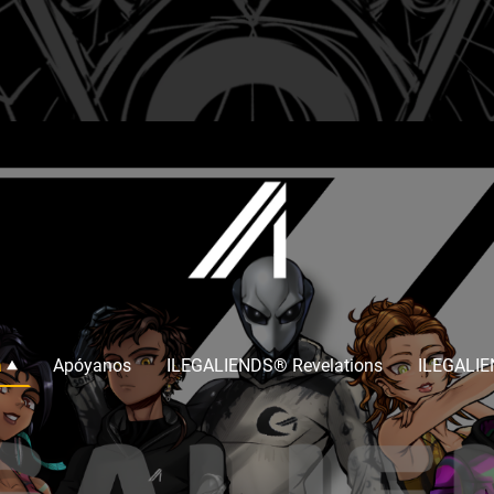
a
Apóyanos
ILEGALIENDS® Revelations